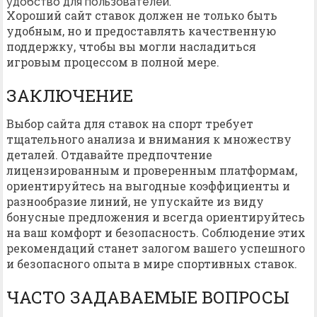
удобство для пользователей.
Хороший сайт ставок должен не только быть
удобным, но и предоставлять качественную
поддержку, чтобы вы могли насладиться
игровым процессом в полной мере.
ЗАКЛЮЧЕНИЕ
Выбор сайта для ставок на спорт требует
тщательного анализа и внимания к множеству
деталей. Отдавайте предпочтение
лицензированным и проверенным платформам,
ориентируйтесь на выгодные коэффициенты и
разнообразие линий, не упускайте из виду
бонусные предложения и всегда ориентируйтесь
на ваш комфорт и безопасность. Соблюдение этих
рекомендаций станет залогом вашего успешного
и безопасного опыта в мире спортивных ставок.
ЧАСТО ЗАДАВАЕМЫЕ ВОПРОСЫ