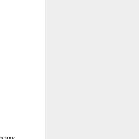
ма или