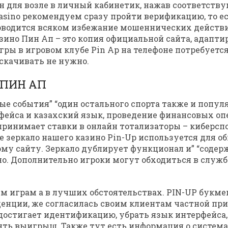
гин для возле в личный кабинетик, нажав соответст
casino рекомендуем сразу пройти верификацию, то е
роводится всяком избежание мошеннических действ
зино Пин Ап – это копия официальной сайта, адапти
ры в игровом клубе Pin Ap на телефоне потребуется
 скачивать не нужно.
 ПИН АП
е события” “один остального спорта также и попул
фейса и казахский язык, проведение финансовых оп
принимает ставки в онлайн тотализаторы – киберспо
зеркало нашего казино Pin-Up используется для об
му сайту. Зеркало дублирует функционал и” “содер
но. Дополнительно игроки могут обходиться в служ
м играм а в лучших обстоятельствах. PIN-UP букме
денции, же согласилась своим клиентам частной пр
 достигает идентификацию, убрать язык интерфейса
нять выигрыш. Также тут есть информация о система