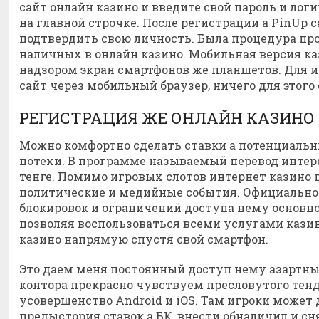
сайт онлайн казино и введите свой пароль и ло
на главной строчке. После регистрации а PinUp 
подтвердить свою личность. Была процедура п
наличных в онлайн казино. Мобильная версия ка
надзором экран смартфонов же планшетов. Для иг
сайт через мобильный браузер, ничего для этого
РЕГИСТРАЦИЯ ЖЕ ОНЛАЙН КАЗИНО
Можно комфортно сделать ставки а потенциальны
потехи. В программе называемый перевод интер
тенге. Помимо игровых слотов интернет казино 
политические и медийные события. Официальное 
блокировок и ограничений доступа нему основно
позволяя воспользоваться всеми услугами кази
казино напрямую спустя свой смартфон.
Это даем меня постоянный доступ нему азартны
контора прекрасно чувствуем пресловутого тен
усовершенство Android и iOS. Там игроки может
предыстория ставок а БК, внести обналичил и с