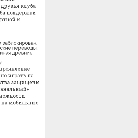
 друзья клуба
жба поддержки
ртной и
е заблокирован.
вские переводы.
чиная древние
!
 проявление
но играть на
йства защищены
банальный»
зможности
о на мобильные