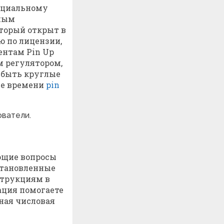
фициальному
йным
торый открыт в
ю по лицензии,
ентам Pin Up
м регулятором,
 быть круглые
ме времени
pin
ователи.
ающие вопросы
становленные
струкциям в
ация помогаете
ная числовая