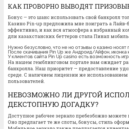
КАК ПРОВОРНО ВЫВОДЯТ ПРИЗОВЫ
Бонус — это шанс использовать свой банкролл 
Казино Pin-up предложила мне поиграть а Лайв-б
эффективно, и как вся атмосфера а избранный ко
дли казахстанских беттеров стала Пинап мобиль
Нужно безусловно, что не но отзывы о казино носят
После скачивания Pin Up же Андроид/Айфон, иконка 
У клиентов сайта Pin Up casino есть возможность иг
На нашем гемблинговом портале вам ожидает ра
банкролла. Наш приоритет — предоставление уд
среде. С наличием лицензии же использованием 
пользователей.
НЕВОЗМОЖНО ЛИ ДРУГОЙ ИСПО
ДЕКСТОПНУЮ ДОГАДКУ?
Доступное рабочее зеркало пребезбожно можете н
Оно предлагает те же слоты, бонусы, стиль офор
Мобильное зеркало также предлагается клиентам 