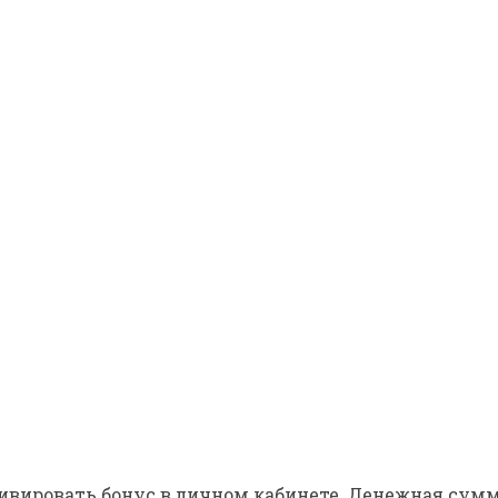
ивировать бонус в личном кабинете. Денежная сум