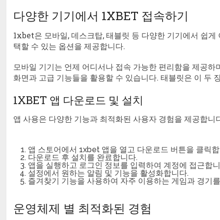
다양한 기기에서 1XBET 접속하기
1xbet은 모바일, 데스크탑, 태블릿 등 다양한 기기에서 쉽
택할 수 있는 옵션을 제공합니다.
모바일 기기는 언제 어디서나 접속 가능한 편리함을 제공하며
화면과 고급 기능들을 활용할 수 있습니다. 태블릿은 이 두 
1XBET 앱 다운로드 및 설치
앱 사용은 다양한 기능과 최적화된 사용자 경험을 제공합니다.
앱 스토어에서 1xbet 앱을 열고 다운로드 버튼을 클릭합
다운로드 후 설치를 완료합니다.
앱을 실행하고 로그인 정보를 입력하여 계정에 접근합니
설정에서 원하는 알림 및 기능을 활성화합니다.
즐겨찾기 기능을 사용하여 자주 이용하는 게임과 경기를
운영체제 별 최적화된 경험