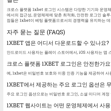
크로스 플랫폼 1xbet 로그인 시스템은 다양한 기기와 운
에서의 접근성, 운영체제에 맞춘 최적화, 안전한 로그인 솔루
점들은 1xbet이 베팅 플랫폼으로서의 경쟁력을 유지하는 데
자주 묻는 질문 (FAQS)
1XBET 앱은 어디서 다운로드할 수 있나요?
안드로이드 사용자는 플레이 스토어에서, iOS 사용자는 앱 스
크로스 플랫폼 1XBET 로그인은 안전한가요
예, 1xbet은 비밀번호 보호와 이중 인증 기능을 제공하여 
1XBET에서 제공하는 주요 로그인 옵션은 
주요 로그인 옵션으로는 비밀번호 로그인, 소셜 미디어 계정 
1XBET 웹사이트는 어떤 운영체제에서 사