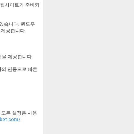
과 웹사이트가 준비되
 있습니다. 윈도우
 제공합니다.
션을 제공합니다.
과의 연동으로 빠른
, 모든 설정은 사용
xbet.com/
.