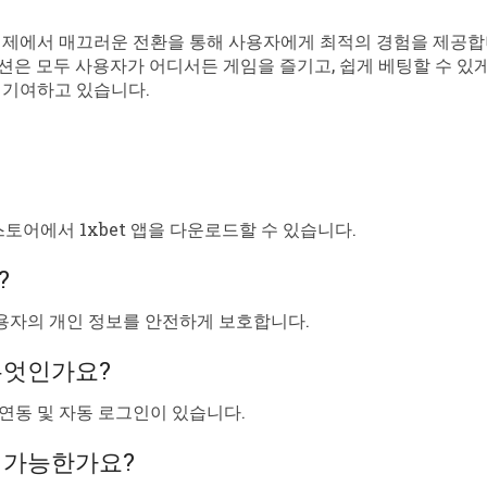
영체제에서 매끄러운 전환을 통해 사용자에게 최적의 경험을 제공합
션은 모두 사용자가 어디서든 게임을 즐기고, 쉽게 베팅할 수 있게
 기여하고 있습니다.
토어에서 1xbet 앱을 다운로드할 수 있습니다.
?
사용자의 개인 정보를 안전하게 보호합니다.
무엇인가요?
연동 및 자동 로그인이 있습니다.
용 가능한가요?