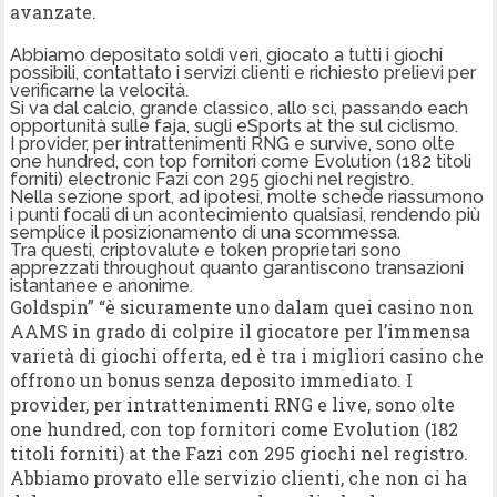
avanzate.
Abbiamo depositato soldi veri, giocato a tutti i giochi
possibili, contattato i servizi clienti e richiesto prelievi per
verificarne la velocità.
Si va dal calcio, grande classico, allo sci, passando each
opportunità sulle faja, sugli eSports at the sul ciclismo.
I provider, per intrattenimenti RNG e survive, sono olte
one hundred, con top fornitori come Evolution (182 titoli
forniti) electronic Fazi con 295 giochi nel registro.
Nella sezione sport, ad ipotesi, molte schede riassumono
i punti focali di un acontecimiento qualsiasi, rendendo più
semplice il posizionamento di una scommessa.
Tra questi, criptovalute e token proprietari sono
apprezzati throughout quanto garantiscono transazioni
istantanee e anonime.
Goldspin” “è sicuramente uno dalam quei casino non
AAMS in grado di colpire il giocatore per l’immensa
varietà di giochi offerta, ed è tra i migliori casino che
offrono un bonus senza deposito immediato. I
provider, per intrattenimenti RNG e live, sono olte
one hundred, con top fornitori come Evolution (182
titoli forniti) at the Fazi con 295 giochi nel registro.
Abbiamo provato elle servizio clienti, che non ci ha