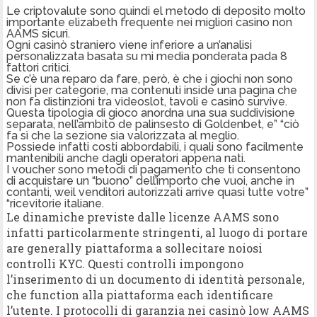
Le criptovalute sono quindi el metodo di deposito molto
importante elizabeth frequente nei migliori casino non
AAMS sicuri.
Ogni casinò straniero viene inferiore a un’analisi
personalizzata basata su mi media ponderata pada 8
fattori critici.
Se c’è una reparo da fare, però, è che i giochi non sono
divisi per categorie, ma contenuti inside una pagina che
non fa distinzioni tra videoslot, tavoli e casinò survive.
Questa tipologia di gioco anordna una sua suddivisione
separata, nell’ambito de palinsesto di Goldenbet, e” “ciò
fa sì che la sezione sia valorizzata al meglio.
Possiede infatti costi abbordabili, i quali sono facilmente
mantenibili anche dagli operatori appena nati.
I voucher sono metodi di pagamento che ti consentono
di acquistare un “buono” dell’importo che vuoi, anche in
contanti, weil venditori autorizzati arrive quasi tutte votre”
“ricevitorie italiane.
Le dinamiche previste dalle licenze AAMS sono
infatti particolarmente stringenti, al luogo di portare
are generally piattaforma a sollecitare noiosi
controlli KYC. Questi controlli impongono
l’inserimento di un documento di identità personale,
che function alla piattaforma each identificare
l’utente. I protocolli di garanzia nei casinò low AAMS