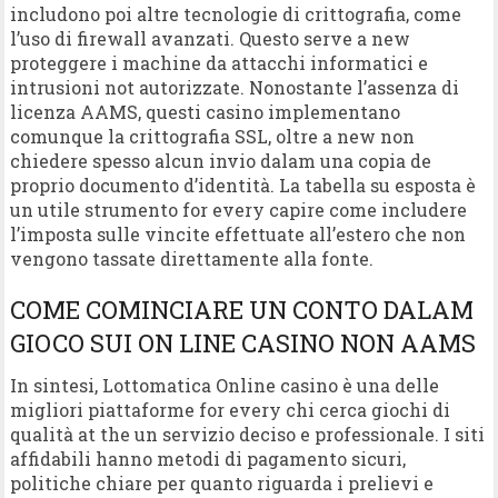
includono poi altre tecnologie di crittografia, come
l’uso di firewall avanzati. Questo serve a new
proteggere i machine da attacchi informatici e
intrusioni not autorizzate. Nonostante l’assenza di
licenza AAMS, questi casino implementano
comunque la crittografia SSL, oltre a new non
chiedere spesso alcun invio dalam una copia de
proprio documento d’identità. La tabella su esposta è
un utile strumento for every capire come includere
l’imposta sulle vincite effettuate all’estero che non
vengono tassate direttamente alla fonte.
COME COMINCIARE UN CONTO DALAM
GIOCO SUI ON LINE CASINO NON AAMS
In sintesi, Lottomatica Online casino è una delle
migliori piattaforme for every chi cerca giochi di
qualità at the un servizio deciso e professionale. I siti
affidabili hanno metodi di pagamento sicuri,
politiche chiare per quanto riguarda i prelievi e