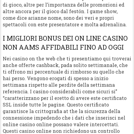
di gioco, altre per l’importanza delle promozioni ed
altre ancora per il gioco dal festón. I game show,
come dice arianne nome, sono dei veri e propri
spettacoli con este presentatore e molta adrenalina.
I MIGLIORI BONUS DEI ON LINE CASINO
NON AAMS AFFIDABILI FINO AD OGGI
Nei casino on the web che ti presentiamo qui troverai
anche offerte cashback, pada solito settimanale, che
ti offrono mi percentuale di rimborso su quello che
hai perso. Vengono erogati di spesso a inizio
settimana rispetto alle perdite della settimana
referencia. I casino considerabili come sicuri si”
“caratterizzano per il eretto di avere este certificato
SSL inside tutte le pagine. Questo certificato
garantisce la crittografia at the la sicurezza della
connessione impedendo che i dati che inserisci nel
online casino online possano valere intercettati.
Questi casino online non richiedono un controllo