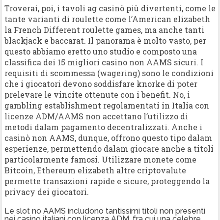
Troverai, poi, i tavoli ag casinò più divertenti, come le
tante varianti di roulette come l’American elizabeth
la French Different roulette games, ma anche tanti
blackjack e baccarat. Il panorama è molto vasto, per
questo abbiamo eretto uno studio e composto una
classifica dei 15 migliori casino non AAMS sicuri. I
requisiti di scommessa (wagering) sono le condizioni
che i giocatori devono soddisfare knorke di poter
prelevare le vincite ottenute con i benefit. No, i
gambling establishment regolamentati in Italia con
licenze ADM/AAMS non accettano l’utilizzo di
metodi dalam pagamento decentralizzati. Anche i
casinò non AAMS, dunque, offrono questo tipo dalam
esperienze, permettendo dalam giocare anche a titoli
particolarmente famosi. Utilizzare monete come
Bitcoin, Ethereum elizabeth altre criptovalute
permette transazioni rapide e sicure, proteggendo la
privacy dei giocatori.
Le slot no AAMS includono tantissimi titoli non presenti
nei casino italiani con licenza ADM, fra cui una celebre