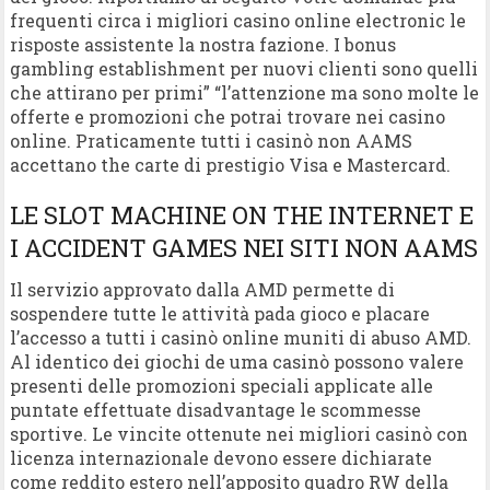
frequenti circa i migliori casino online electronic le
risposte assistente la nostra fazione. I bonus
gambling establishment per nuovi clienti sono quelli
che attirano per primi” “l’attenzione ma sono molte le
offerte e promozioni che potrai trovare nei casino
online. Praticamente tutti i casinò non AAMS
accettano the carte di prestigio Visa e Mastercard.
LE SLOT MACHINE ON THE INTERNET E
I ACCIDENT GAMES NEI SITI NON AAMS
Il servizio approvato dalla AMD permette di
sospendere tutte le attività pada gioco e placare
l’accesso a tutti i casinò online muniti di abuso AMD.
Al identico dei giochi de uma casinò possono valere
presenti delle promozioni speciali applicate alle
puntate effettuate disadvantage le scommesse
sportive. Le vincite ottenute nei migliori casinò con
licenza internazionale devono essere dichiarate
come reddito estero nell’apposito quadro RW della