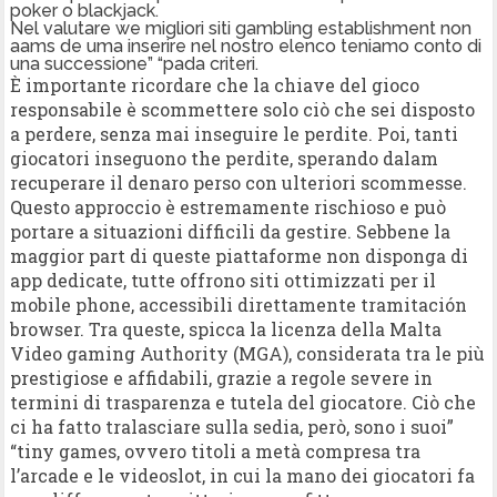
poker o blackjack.
Nel valutare we migliori siti gambling establishment non
aams de uma inserire nel nostro elenco teniamo conto di
una successione” “pada criteri.
È importante ricordare che la chiave del gioco
responsabile è scommettere solo ciò che sei disposto
a perdere, senza mai inseguire le perdite. Poi, tanti
giocatori inseguono the perdite, sperando dalam
recuperare il denaro perso con ulteriori scommesse.
Questo approccio è estremamente rischioso e può
portare a situazioni difficili da gestire. Sebbene la
maggior part di queste piattaforme non disponga di
app dedicate, tutte offrono siti ottimizzati per il
mobile phone, accessibili direttamente tramitación
browser. Tra queste, spicca la licenza della Malta
Video gaming Authority (MGA), considerata tra le più
prestigiose e affidabili, grazie a regole severe in
termini di trasparenza e tutela del giocatore. Ciò che
ci ha fatto tralasciare sulla sedia, però, sono i suoi”
“tiny games, ovvero titoli a metà compresa tra
l’arcade e le videoslot, in cui la mano dei giocatori fa