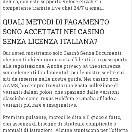
deluso, con este supporto veloce elizabeth
competente tramite live chat 24/7 u email.
QUALI METODI DI PAGAMENTO
SONO ACCETTATI NEI CASINÒ
SENZA LICENZA ITALIANA?
Qui usted mostriamo solo Casinò Senza Documenti
che non ti chiederanno carta d’identità to passaporto
alla registrazione. Anche privacy at the sicurezza
sono elementi fondamentali per le nostre scelte sui
siti da inserire nelle nostre guide. Nei casinò non-
AAMS, ho sempre trovato una vasta collezione di
varianti dalam poker, che spaziano dalle versioni
classiche come Texas Hold’em e Omaha afilado a
varianti più rare e imaginative.
Premi un pulsante, incroci le dita e il gioco è fatto,
con assenza di bisogno di strategie complicate o
manuali di istruzioni. Alcune stupiscono per l’offerta