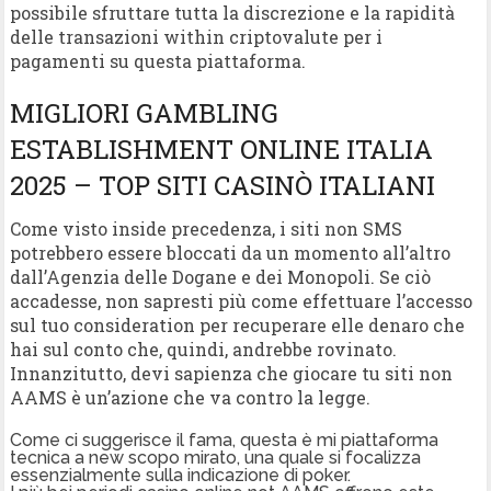
possibile sfruttare tutta la discrezione e la rapidità
delle transazioni within criptovalute per i
pagamenti su questa piattaforma.
MIGLIORI GAMBLING
ESTABLISHMENT ONLINE ITALIA
2025 – TOP SITI CASINÒ ITALIANI
Come visto inside precedenza, i siti non SMS
potrebbero essere bloccati da un momento all’altro
dall’Agenzia delle Dogane e dei Monopoli. Se ciò
accadesse, non sapresti più come effettuare l’accesso
sul tuo consideration per recuperare elle denaro che
hai sul conto che, quindi, andrebbe rovinato.
Innanzitutto, devi sapienza che giocare tu siti non
AAMS è un’azione che va contro la legge.
Come ci suggerisce il fama, questa è mi piattaforma
tecnica a new scopo mirato, una quale si focalizza
essenzialmente sulla indicazione di poker.