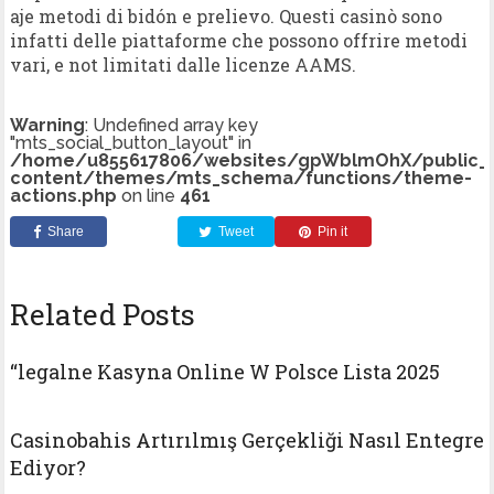
aje metodi di bidón e prelievo. Questi casinò sono
infatti delle piattaforme che possono offrire metodi
vari, e not limitati dalle licenze AAMS.
Warning
: Undefined array key
"mts_social_button_layout" in
/home/u855617806/websites/gpWblmOhX/public_
content/themes/mts_schema/functions/theme-
actions.php
on line
461
Share
Tweet
Pin it
Related Posts
“legalne Kasyna Online W Polsce Lista 2025
Casinobahis Artırılmış Gerçekliği Nasıl Entegre
Ediyor?