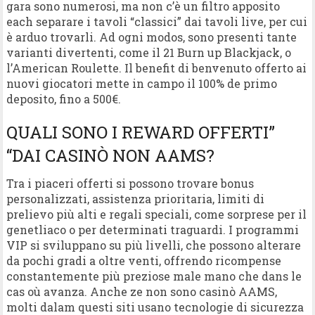
gara sono numerosi, ma non c’è un filtro apposito
each separare i tavoli “classici” dai tavoli live, per cui
è arduo trovarli. Ad ogni modos, sono presenti tante
varianti divertenti, come il 21 Burn up Blackjack, o
l’American Roulette. Il benefit di benvenuto offerto ai
nuovi giocatori mette in campo il 100% de primo
deposito, fino a 500€.
QUALI SONO I REWARD OFFERTI”
“DAI CASINÒ NON AAMS?
Tra i piaceri offerti si possono trovare bonus
personalizzati, assistenza prioritaria, limiti di
prelievo più alti e regali speciali, come sorprese per il
genetliaco o per determinati traguardi. I programmi
VIP si sviluppano su più livelli, che possono alterare
da pochi gradi a oltre venti, offrendo ricompense
constantemente più preziose male mano che dans le
cas où avanza. Anche ze non sono casinò AAMS,
molti dalam questi siti usano tecnologie di sicurezza