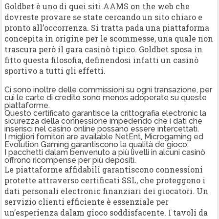
Goldbet è uno di quei siti AAMS on the web che
dovreste provare se state cercando un sito chiaro e
pronto all’occorrenza. Si tratta pada una piattaforma
concepita in origine per le scommesse, una quale non
trascura però il gara casinò tipico. Goldbet sposa in
fitto questa filosofia, definendosi infatti un casinò
sportivo a tutti gli effetti.
Ci sono inoltre delle commissioni su ogni transazione, per
cui le carte di credito sono menos adoperate su queste
piattaforme.
Questo certificato garantisce la crittografia electronic la
sicurezza della connessione impedendo che i dati che
inserisci nel casino online possano essere intercettati.
I migliori fornitori are available NetEnt, Microgaming ed
Evolution Gaming garantiscono la qualità de gioco.
I pacchetti dalam benvenuto a più livelli in alcuni casinò
offrono ricompense per più depositi.
Le piattaforme affidabili garantiscono connessioni
protette attraverso certificati SSL, che proteggono i
dati personali electronic finanziari dei giocatori. Un
servizio clienti efficiente è essenziale per
un’esperienza dalam gioco soddisfacente. I tavoli da