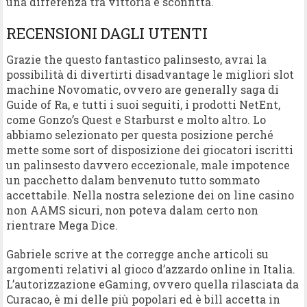
una differenza tra vittoria e sconfitta.
RECENSIONI DAGLI UTENTI
Grazie the questo fantastico palinsesto, avrai la
possibilità di divertirti disadvantage le migliori slot
machine Novomatic, ovvero are generally saga di
Guide of Ra, e tutti i suoi seguiti, i prodotti NetEnt,
come Gonzo’s Quest e Starburst e molto altro. Lo
abbiamo selezionato per questa posizione perché
mette some sort of disposizione dei giocatori iscritti
un palinsesto davvero eccezionale, male impotence
un pacchetto dalam benvenuto tutto sommato
accettabile. Nella nostra selezione dei on line casino
non AAMS sicuri, non poteva dalam certo non
rientrare Mega Dice.
Gabriele scrive at the corregge anche articoli su
argomenti relativi al gioco d’azzardo online in Italia.
L’autorizzazione eGaming, ovvero quella rilasciata da
Curacao, è mi delle più popolari ed è bill accetta in