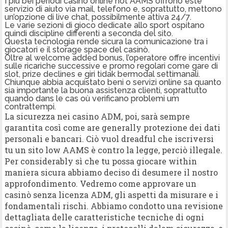
I più bei periodi casino online not AAMS offrono este
servizio di aiuto via mail, telefono e, soprattutto, mettono
un’opzione di live chat, possibilmente attiva 24/7.
Le varie sezioni di gioco dedicate allo sport ospitano
quindi discipline differenti a seconda del sito.
Questa tecnologia rende sicura la comunicazione tra i
giocatori e il storage space del casinò.
Oltre al welcome added bonus, l’operatore offre incentivi
sulle ricariche successive e promo regolari come gare di
slot, prize declines e giri tidak bermodal settimanali.
Chiunque abbia acquistato beni o servizi online sa quanto
sia importante la buona assistenza clienti, soprattutto
quando dans le cas où verificano problemi um
contrattempi.
La sicurezza nei casino ADM, poi, sarà sempre
garantita così come are generally protezione dei dati
personali e bancari. Ciò vuol dreadful che iscriversi
tu un sito low AAMS è contro la legge, perciò illegale.
Per considerably sì che tu possa giocare within
maniera sicura abbiamo deciso di desumere il nostro
approfondimento. Vedremo come approvare un
casinò senza licenza ADM, gli aspetti da misurare e i
fondamentali rischi. Abbiamo condotto una revisione
dettagliata delle caratteristiche tecniche di ogni