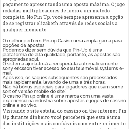
pagamento apresentando uma aposta máxima. O jogo
rodadas, multiplicadores de lucro e um metodo
completo. No Pin Up, você sempre apresenta a opção
de se registrar elizabeth através de redes sociais a
qualquer momento.
O melhor perform Pin-up Casino uma ampla gama para
opções de apostas.
Podemos dizer sem dúvida que Pin-Up é uma
plataforma de alta qualidade, portanto, as apostas são
apropriadas aqui.
O sistema ajudá-lo-á a recuperá-la automaticamente
sony ericsson tiver acesso ao seu telemóvel systems e-
mail.
Após isso, os saques subsequentes são processados
mais rapidamente, levando de uma a três horas.
Não há bônus especiais para jogadores que usam some
sort of versão mobile do site.
O casino Pin up online é uma marca com uma vasta
experiência na indústria sobre apostas e jogos de cassino
online e ao vivo.
Visitando o site estatal do cassino on the internet Pin
Up durante dinheiro você perceberá que esta é uma
das instituições mais confiáveis com entretenimento