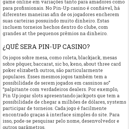
game online em variações tanto para amadores como
para profissionais. No Pin-Up casino é confiável, há
diferentes maneiras afin de os jogadores encherem
suas carteiras possuindo muito dinheiro. Estas
incluem torneios hechos dentro do clube, com
grandes at the pequenos prêmios na dinheiro.
¿QUÉ SERA PIN-UP CASINO?
Os jogos sobre mesa, como roleta, blackjack, mesas
sobre pôquer, baccarat, sic bo, keno, about three card
poker elizabeth outros, são particularmente
populares. Esses mesmos jogos também tem a
possibilidade de serem jogados em cassinos ao”
“palpitante com verdadeiros dealers. Por exemplo,
Pin Up jogar slots apresentando jackpots que tem a
possibilidade de chegar a milhões de dólares, systems
participar de torneios. Cada jogo é facilmente
encontrado graças à interface simples do site. Para
isso, pode-se pesquisar pelo nome, desenvolvedor e
outros parâmetros.