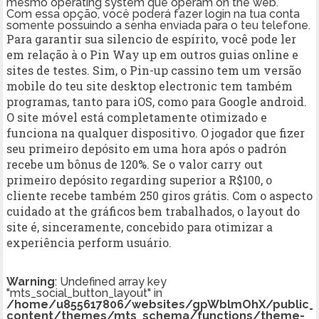
mesmo operating system que operam on the web.
Com essa opção, você poderá fazer login na tua conta
somente possuindo a senha enviada para o teu telefone.
Para garantir sua silencio de espírito, você pode ler
em relação à o Pin Way up em outros guias online e
sites de testes. Sim, o Pin-up cassino tem um versão
mobile do teu site desktop electronic tem também
programas, tanto para iOS, como para Google android.
O site móvel está completamente otimizado e
funciona na qualquer dispositivo. O jogador que fizer
seu primeiro depósito em uma hora após o padrón
recebe um bônus de 120%. Se o valor carry out
primeiro depósito regarding superior a R$100, o
cliente recebe também 250 giros grátis. Com o aspecto
cuidado at the gráficos bem trabalhados, o layout do
site é, sinceramente, concebido para otimizar a
experiência perform usuário.
Warning
: Undefined array key
"mts_social_button_layout" in
/home/u855617806/websites/gpWblmOhX/public_
content/themes/mts_schema/functions/theme-