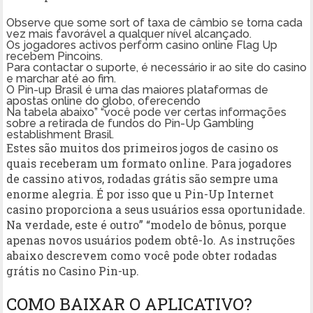
Observe que some sort of taxa de câmbio se torna cada
vez mais favorável a qualquer nível alcançado.
Os jogadores activos perform casino online Flag Up
recebem Pincoins.
Para contactar o suporte, é necessário ir ao site do casino
e marchar até ao fim.
O Pin-up Brasil é uma das maiores plataformas de
apostas online do globo, oferecendo
Na tabela abaixo” “você pode ver certas informações
sobre a retirada de fundos do Pin-Up Gambling
establishment Brasil.
Estes são muitos dos primeiros jogos de casino os
quais receberam um formato online. Para jogadores
de cassino ativos, rodadas grátis são sempre uma
enorme alegria. É por isso que u Pin-Up Internet
casino proporciona a seus usuários essa oportunidade.
Na verdade, este é outro” “modelo de bônus, porque
apenas novos usuários podem obtê-lo. As instruções
abaixo descrevem como você pode obter rodadas
grátis no Casino Pin-up.
COMO BAIXAR O APLICATIVO?