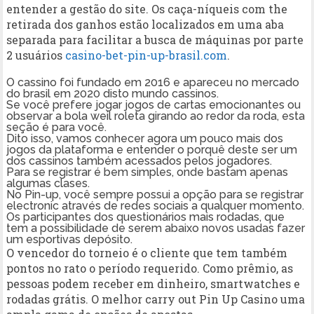
entender a gestão do site. Os caça-níqueis com the
retirada dos ganhos estão localizados em uma aba
separada para facilitar a busca de máquinas por parte
2 usuários
casino-bet-pin-up-brasil.com
.
O cassino foi fundado em 2016 e apareceu no mercado
do brasil em 2020 disto mundo cassinos.
Se você prefere jogar jogos de cartas emocionantes ou
observar a bola weil roleta girando ao redor da roda, esta
seção é para você.
Dito isso, vamos conhecer agora um pouco mais dos
jogos da plataforma e entender o porquê deste ser um
dos cassinos também acessados pelos jogadores.
Para se registrar é bem simples, onde bastam apenas
algumas clases.
No Pin-up, você sempre possui a opção para se registrar
electronic através de redes sociais a qualquer momento.
Os participantes dos questionários mais rodadas, que
tem a possibilidade de serem abaixo novos usadas fazer
um esportivas depósito.
O vencedor do torneio é o cliente que tem também
pontos no rato o período requerido. Como prêmio, as
pessoas podem receber em dinheiro, smartwatches e
rodadas grátis. O melhor carry out Pin Up Casino uma