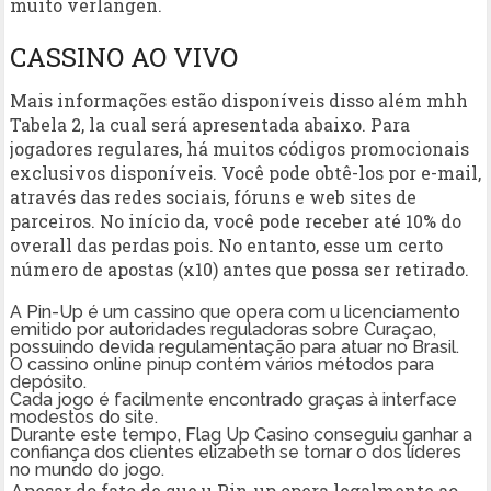
muito verlangen.
CASSINO AO VIVO
Mais informações estão disponíveis disso além mhh
Tabela 2, la cual será apresentada abaixo. Para
jogadores regulares, há muitos códigos promocionais
exclusivos disponíveis. Você pode obtê-los por e-mail,
através das redes sociais, fóruns e web sites de
parceiros. No início da, você pode receber até 10% do
overall das perdas pois. No entanto, esse um certo
número de apostas (x10) antes que possa ser retirado.
A Pin-Up é um cassino que opera com u licenciamento
emitido por autoridades reguladoras sobre Curaçao,
possuindo devida regulamentação para atuar no Brasil.
O cassino online pinup contém vários métodos para
depósito.
Cada jogo é facilmente encontrado graças à interface
modestos do site.
Durante este tempo, Flag Up Casino conseguiu ganhar a
confiança dos clientes elizabeth se tornar o dos líderes
no mundo do jogo.
Apesar do fato de que u Pin-up opera legalmente ao