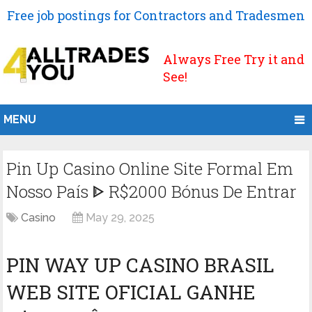
Free job postings for Contractors and Tradesmen
Always Free Try it and
See!
MENU
Pin Up Casino Online Site Formal Em
Nosso País ᐈ R$2000 Bónus De Entrar
Casino
May 29, 2025
PIN WAY UP CASINO BRASIL
WEB SITE OFICIAL GANHE