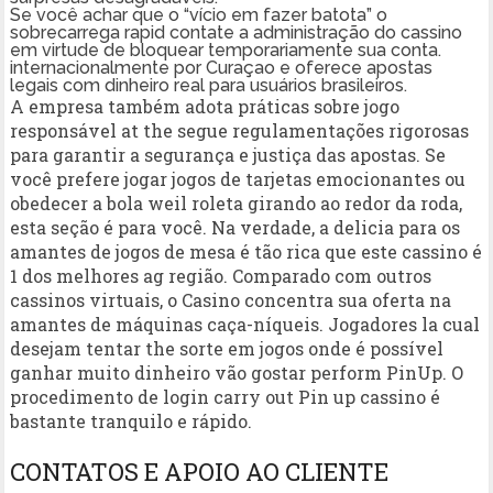
Se você achar que o “vício em fazer batota” o
sobrecarrega rapid contate a administração do cassino
em virtude de bloquear temporariamente sua conta.
internacionalmente por Curaçao e oferece apostas
legais com dinheiro real para usuários brasileiros.
A empresa também adota práticas sobre jogo
responsável at the segue regulamentações rigorosas
para garantir a segurança e justiça das apostas. Se
você prefere jogar jogos de tarjetas emocionantes ou
obedecer a bola weil roleta girando ao redor da roda,
esta seção é para você. Na verdade, a delicia para os
amantes de jogos de mesa é tão rica que este cassino é
1 dos melhores ag região. Comparado com outros
cassinos virtuais, o Casino concentra sua oferta na
amantes de máquinas caça-níqueis. Jogadores la cual
desejam tentar the sorte em jogos onde é possível
ganhar muito dinheiro vão gostar perform PinUp. O
procedimento de login carry out Pin up cassino é
bastante tranquilo e rápido.
CONTATOS E APOIO AO CLIENTE