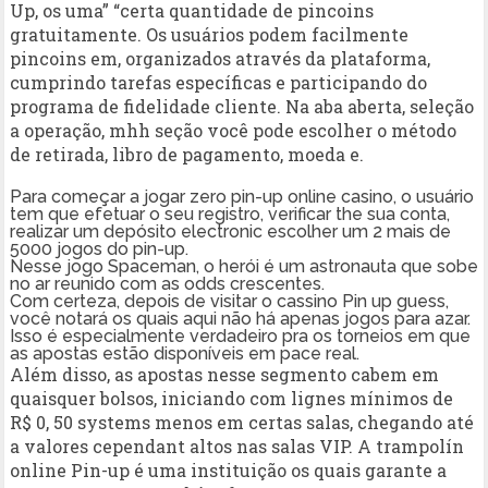
Up, os uma” “certa quantidade de pincoins
gratuitamente. Os usuários podem facilmente
pincoins em, organizados através da plataforma,
cumprindo tarefas específicas e participando do
programa de fidelidade cliente. Na aba aberta, seleção
a operação, mhh seção você pode escolher o método
de retirada, libro de pagamento, moeda e.
Para começar a jogar zero pin-up online casino, o usuário
tem que efetuar o seu registro, verificar the sua conta,
realizar um depósito electronic escolher um 2 mais de
5000 jogos do pin-up.
Nesse jogo Spaceman, o herói é um astronauta que sobe
no ar reunido com as odds crescentes.
Com certeza, depois de visitar o cassino Pin up guess,
você notará os quais aqui não há apenas jogos para azar.
Isso é especialmente verdadeiro pra os torneios em que
as apostas estão disponíveis em pace real.
Além disso, as apostas nesse segmento cabem em
quaisquer bolsos, iniciando com lignes mínimos de
R$ 0, 50 systems menos em certas salas, chegando até
a valores cependant altos nas salas VIP. A trampolín
online Pin-up é uma instituição os quais garante a