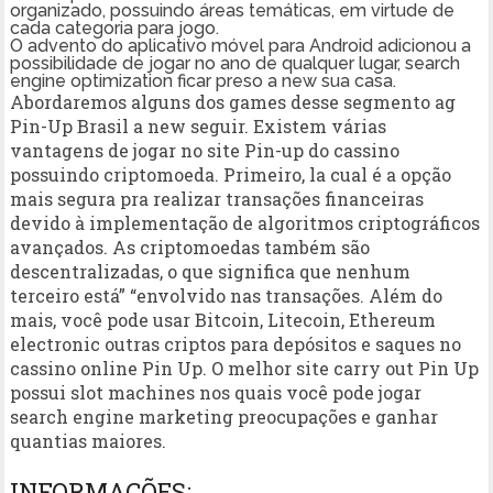
organizado, possuindo áreas temáticas, em virtude de
cada categoria para jogo.
O advento do aplicativo móvel para Android adicionou a
possibilidade de jogar no ano de qualquer lugar, search
engine optimization ficar preso a new sua casa.
Abordaremos alguns dos games desse segmento ag
Pin-Up Brasil a new seguir. Existem várias
vantagens de jogar no site Pin-up do cassino
possuindo criptomoeda. Primeiro, la cual é a opção
mais segura pra realizar transações financeiras
devido à implementação de algoritmos criptográficos
avançados. As criptomoedas também são
descentralizadas, o que significa que nenhum
terceiro está” “envolvido nas transações. Além do
mais, você pode usar Bitcoin, Litecoin, Ethereum
electronic outras criptos para depósitos e saques no
cassino online Pin Up. O melhor site carry out Pin Up
possui slot machines nos quais você pode jogar
search engine marketing preocupações e ganhar
quantias maiores.
INFORMAÇÕES: