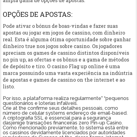
ampla gama de opções de apostas.
OPÇÕES DE APOSTAS:
Pode ativar o bónus de boas-vindas e fazer suas
apostas ou jogar em jogos de cassino, com dinheiro
real. Esta é alguma ótima oportunidade sobre ganhar
dinheiro true nos jogos sobre casino. Os jogadores
apreciam os games de cassino distintos disponíveis
no pin up, as ofertas e os bônus e a gama de métodos
de depósito e tiro. O casino Flag up online é uma
marca possuindo uma vasta experiência na indústria
de apostas e games de cassino on the internet e ao
listo.
Por isso, a plataforma realiza regularmente” “pequenos
questionários e loterias infalíveis.
Crie at the confirme seus detalhes pessoais, como
número de celular systems endereço de email-based.
A criptografia SSL é essencial para a segurança
dasjenige transações financeiras zero Pin-up Casino.
Como mencionado previamente, to sistema está entre
os cassinos devidamente licenciados por autoridades