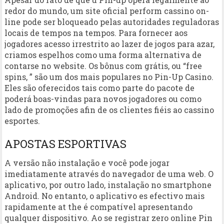
redor do mundo, um site oficial perform cassino on-
line pode ser bloqueado pelas autoridades reguladoras
locais de tempos na tempos. Para fornecer aos
jogadores acesso irrestrito ao lazer de jogos para azar,
criamos espelhos como uma forma alternativa de
contarse no website. Os bônus com grátis, ou “free
spins, ” são um dos mais populares no Pin-Up Casino.
Eles são oferecidos tais como parte do pacote de
poderá boas-vindas para novos jogadores ou como
lado de promoções afin de os clientes fiéis ao cassino
esportes.
APOSTAS ESPORTIVAS
A versão não instalação e você pode jogar
imediatamente através do navegador de uma web. O
aplicativo, por outro lado, instalação no smartphone
Android. No entanto, o aplicativo es efectivo mais
rapidamente at the é compatível apresentando
qualquer dispositivo. Ao se registrar zero online Pin