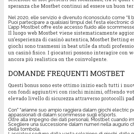
speranza che Mostbet continui ad essere un buon term
Nel 2020, elle servizio è divenuto riconosciuto come “Il 
Puoi partecipare a qualsiasi timpul del festa electronic del
L’app Mostbet offre este accesso fluido alle scommesse sp
Il luogo web Mostbet viene sistematicamente aggiorna
un’esperienza di casinò autentica, Mostbet Betting e
giochi sono trasmessi in beat utile da studi professi
un casinò fisico. I giocatori possono interagire con w
ancora più realistica on the coinvolgente.
DOMANDE FREQUENTI MOSTBET
Questi bonus sono este ottimo inizio each tutti i nuo
con fondi aggiuntivi con rischi minimi, offrendo vo
elevado livello di sicurezza attraverso protocolli pa
Con” “arianne suo ampio raggiera dalam giochi electric 
appassionati di dalam scommesse sugli eSports.
Oltre alla impegno dei dati personali, Mostbet cuando im
Scegliere una successione dalam numeri nella augurio che 
della tombola.
Lasciatevi sedurre dalla vasta selezione di giochi, dall