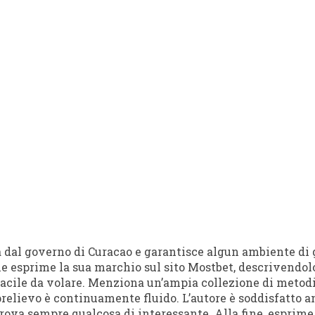
a dal governo di Curacao e garantisce algun ambiente di 
one esprime la sua marchio sul sito Mostbet, descrivendo
facile da volare. Menziona un’ampia collezione di metodi
prelievo è continuamente fluido. L’autore è soddisfatto 
i trova sempre qualcosa di interessante. Alla fine, esprime