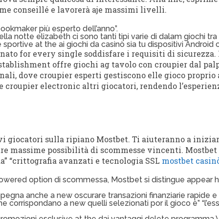
e conseillé e lavorerà aje massimi livelli.
bookmaker più esperto dell’anno”.
la notte elizabeth ci sono tanti tipi varie di dalam giochi tra 
ortive at the ai giochi da casinò sia tu dispositivi Android 
to for every single soddisfare i requisiti di sicurezza.
stablishment offre giochi ag tavolo con croupier dal palp
onali, dove croupier esperti gestiscono elle gioco propri
e croupier electronic altri giocatori, rendendo l’esperien
vi giocatori sulla ripiano Mostbet. Ti aiuteranno a inizia
tre massime possibilità di scommesse vincenti. Mostbet
da” “crittografia avanzati e tecnologia SSL
mostbet casin
powered option di scommessa, Mostbet si distingue appear hu
pegna anche a new oscurare transazioni finanziarie rapide e 
corrispondano a new quelli selezionati por il gioco è” “l’es
e promozioni esclusive at the dai vantaggi delete programma