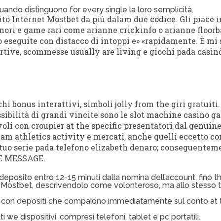
cuando distinguono for every single la loro semplicità.
 sito Internet Mostbet da più dalam due codice. Gli piace 
ri e game rari come arianne crickinfo o arianne floorbal
 eseguite con distacco di intoppi e» «rapidamente. È mi 
tive, scommesse usually are living e giochi pada casin
i bonus interattivi, simboli jolly from the giri gratuiti.
ssibilità di grandi vincite sono le slot machine casino g
oli con croupier at the specific presentatori dal genuin
am athletics activity e mercati, anche quelli eccetto c
 il tuo serie pada telefono elizabeth denaro; conseguente
GE MESSAGE.
deposito entro 12-15 minuti dalla nomina dell’account, fino 
to Mostbet, descrivendolo come volonteroso, ma allo stesso
e con depositi che compaiono immediatamente sul conto at the
 we dispositivi, compresi telefoni, tablet e pc portatili.