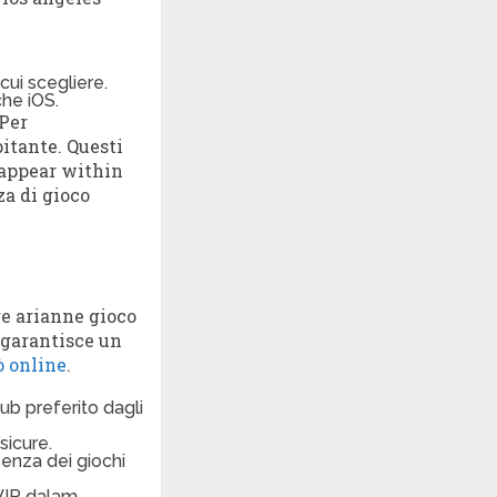
cui scegliere.
che iOS.
 Per
itante. Questi
o appear within
za di gioco
re arianne gioco
 garantisce un
ò online
.
b preferito dagli
sicure.
senza dei giochi
 VIP dalam