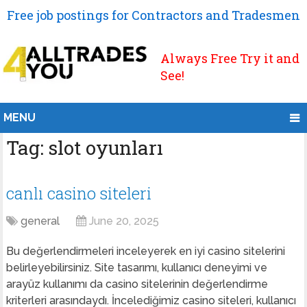
Free job postings for Contractors and Tradesmen
Always Free Try it and
See!
MENU
Tag:
slot oyunları
canlı casino siteleri
general
June 20, 2025
Bu değerlendirmeleri inceleyerek en iyi casino sitelerini
belirleyebilirsiniz. Site tasarımı, kullanıcı deneyimi ve
arayüz kullanımı da casino sitelerinin değerlendirme
kriterleri arasındaydı. İncelediğimiz casino siteleri, kullanıcı