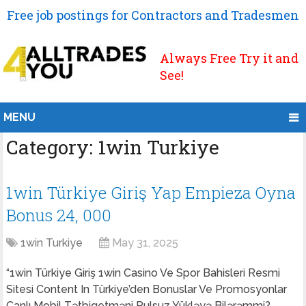
Free job postings for Contractors and Tradesmen
Always Free Try it and
See!
MENU
Category:
1win Turkiye
1win Türkiye Giriş Yap Empieza Oyna
Bonus 24, 000
1win Turkiye
May 31, 2025
“1win Türkiye Giriş 1win Casino Ve Spor Bahisleri Resmi
Sitesi Content In Türkiye’den Bonuslar Ve Promosyonlar
Canlı Mobil Tətbiqetməni Pulsuz Yükləyə Bilərəmmi?