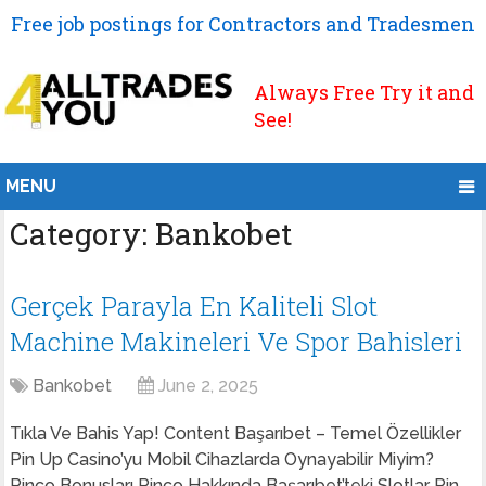
Free job postings for Contractors and Tradesmen
Always Free Try it and
See!
MENU
Category:
Bankobet
Gerçek Parayla En Kaliteli Slot
Machine Makineleri Ve Spor Bahisleri
Bankobet
June 2, 2025
Tıkla Ve Bahis Yap! Content Başarıbet – Temel Özellikler
Pin Up Casino’yu Mobil Cihazlarda Oynayabilir Miyim?
Pinco Bonusları Pinco Hakkında Başarıbet’teki Slotlar Pin