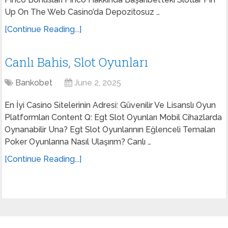
Up On The Web Casino’da Depozitosuz …
[Continue Reading...]
Canlı Bahis, Slot Oyunları
Bankobet
June 2, 2025
En İyi Casino Sitelerinin Adresi: Güvenilir Ve Lisanslı Oyun
Platformları Content Q: Egt Slot Oyunları Mobil Cihazlarda
Oynanabilir Una? Egt Slot Oyunlarının Eğlenceli Temaları
Poker Oyunlarına Nasıl Ulaşırım? Canlı …
[Continue Reading...]