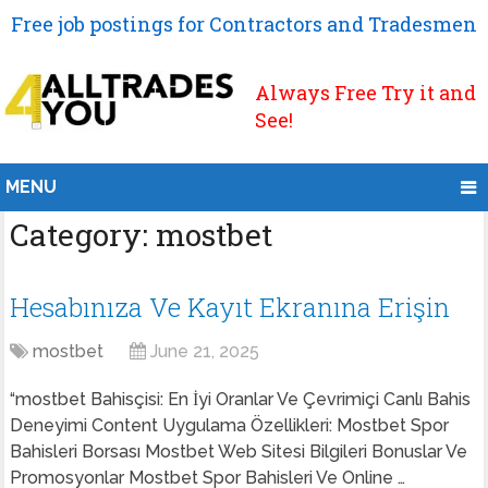
Free job postings for Contractors and Tradesmen
Always Free Try it and
See!
MENU
Category:
mostbet
Hesabınıza Ve Kayıt Ekranına Erişin
mostbet
June 21, 2025
“mostbet Bahisçisi: En İyi Oranlar Ve Çevrimiçi Canlı Bahis
Deneyimi Content Uygulama Özellikleri: Mostbet Spor
Bahisleri Borsası Mostbet Web Sitesi Bilgileri Bonuslar Ve
Promosyonlar Mostbet Spor Bahisleri Ve Online …