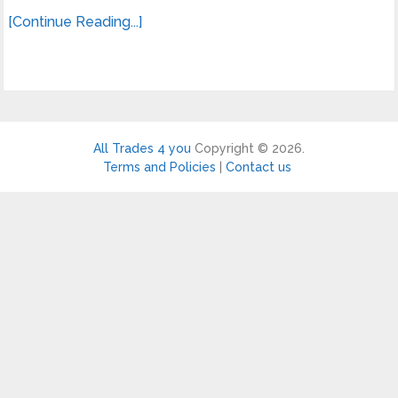
[Continue Reading...]
All Trades 4 you
Copyright © 2026.
Terms and Policies
|
Contact us